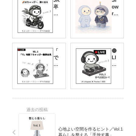
JK
Sl
卒
ow
業
res
の
tar
そ
tに
の
住
後
ん
｜
で
「
🔴
ち
い
で
LI
ゃ
る
」
VE
っ
AI
地
：
ぴ
た
獄
JK
ー
ち”
？
ち
・
Ch
ち
ゃ
ジ
atp
ゃ
っ
ニ
ee
っ
ぴ
ー
s”
ぴ
ー
・
ー
と
ポ
謝
ポ
ケ
心地よい空間を作るヒント／Vol.1
罪
ケ
の
暮らしを整える「手放す事」