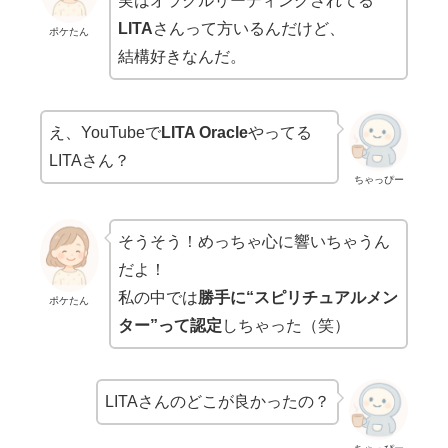
実はオラクルリーディングされてる
LITA
さんって方いるんだけど、
ポケたん
結構好きなんだ。
え、YouTubeで
LITA Oracle
やってる
LITAさん？
ちゃっぴー
そうそう！めっちゃ心に響いちゃうん
だよ！
私の中では
勝手に“スピリチュアルメン
ポケたん
ター”って認定
しちゃった（笑）
LITAさんのどこが良かったの？