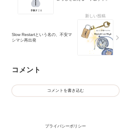
会
の
36
見
36
5
｜
5
日
ち
日
Vol
ゃ
！
.1
っ
vol
Slow Restartという名の、不安マ
シマシ再出発
ぴ
.1
ー
｜
・
リ
ジ
ベ
ニ
大
コメント
ー
正
・
論
ポ
編
コメントを書き込む
ケ
の
36
5
日
Vol
プライバシーポリシー
.５