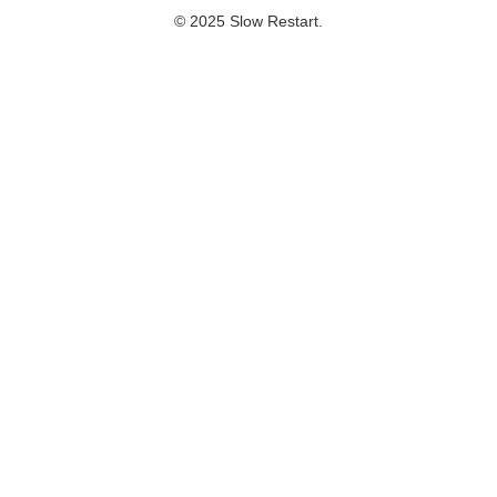
© 2025 Slow Restart.
🔴
LI
VE