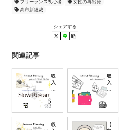
フリーランス初心者
女性の再出発
高市新総裁
シェアする
関連記事
収
収
入
入
UP
UP
作
作
戦
戦
Vol
Vol
.14
.1
｜
｜
収
【
ブ
お