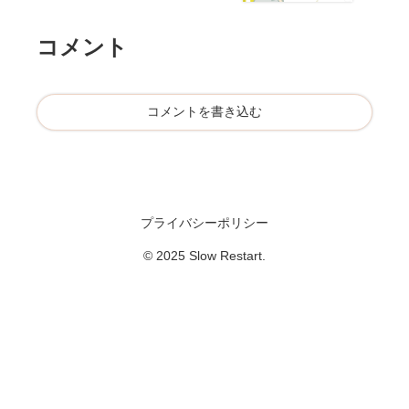
動
話
た
き
💸
！
コメント
出
し
た
私
コメントを書き込む
の
リ
ア
ル
体
プライバシーポリシー
験
© 2025 Slow Restart.