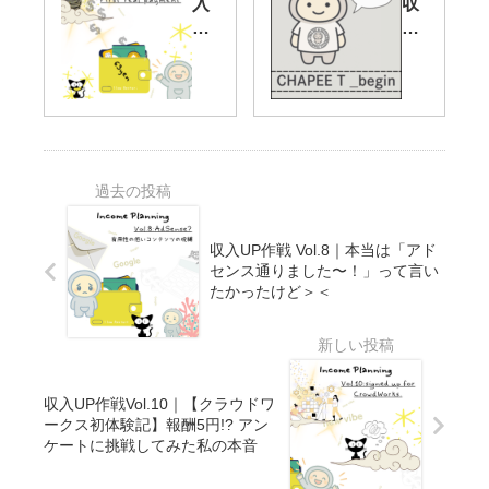
入
収
ロ
金
UP
入
グ
、
作
UP
ア
実
戦
作
フ
際
Vol
戦
ィ
ど
.15
Vol
リ
う
｜
.11
エ
す
つ
】
イ
る
い
ち
ト
？
に
ゃ
は
0
っ
収入UP作戦 Vol.8｜本当は「アド
こ
円
ぴ
センス通りました〜！」って言い
う
脱
ー
たかったけど＞＜
始
出
T
め
！
シ
た
初
ャ
｜
報
ツ
ゼ
収入UP作戦Vol.10｜【クラウドワ
酬
作
ロ
ークス初体験記】報酬5円!? アン
63
っ
か
ケートに挑戦してみた私の本音
円
て
ら
の
み