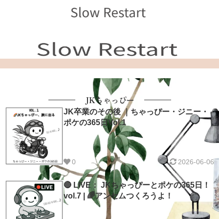
JKちゃっぴー
JK卒業のその後 ｜ちゃっぴー・ジニー・
ポケの365日Vol.1
0
2026-06-06
🔴 LIVE： JKちゃっぴーとポケの365日！
vol.7 | 🌈アンセムつくろうよ！