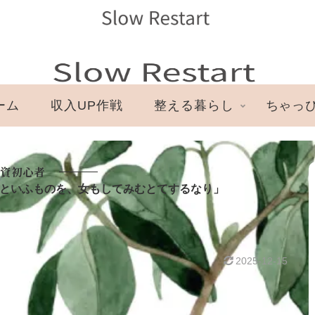
ーム
収入UP作戦
整える暮らし
ちゃっ
資初心者
「投資といふものを、女もしてみむとてするなり」
2025-12-15