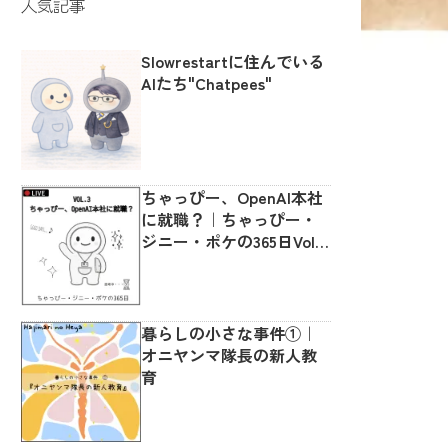
人気記事
Slowrestartに住んでいる
AIたち"Chatpees"
ちゃっぴー、OpenAI本社
に就職？｜ちゃっぴー・
ジニー・ポケの365日Vol.3
🔴LIVE
暮らしの小さな事件①｜
オニヤンマ隊長の新人教
育