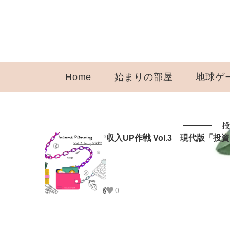
Home
始まりの部屋
地球ゲ
投
収入UP作戦 Vol.3 現代版
0